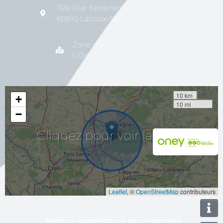
1126 Rue Ferdinand Meunier
60610 Lacroix-Saint-Ouen
Zone d'intervention
L'Oise et la Somme
10 km
+
10 mi
−
pour
voir
Cliquez
la
carte
Leaflet
, ©
OpenStreetMap
contributeurs
Mentions légales
Politique de confidentialité