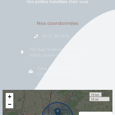
Vos poêles installées chez vous
Nos coordonnées
06 27 29 49 95
1126 Rue Ferdinand Meunier
60610 Lacroix-Saint-Ouen
Zone d'intervention
L'Oise et la Somme
10 km
+
10 mi
−
voir
pour
la