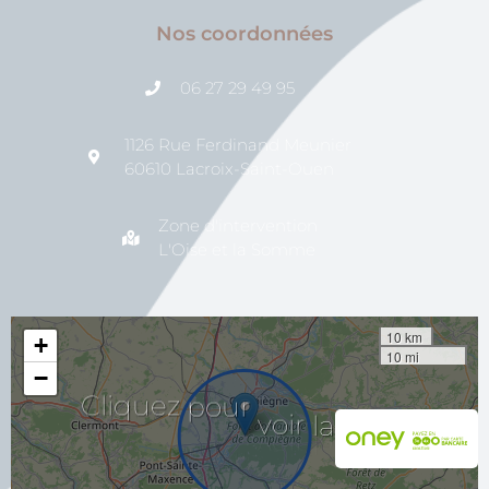
Nos coordonnées
06 27 29 49 95
1126 Rue Ferdinand Meunier
60610 Lacroix-Saint-Ouen
Zone d'intervention
L'Oise et la Somme
10 km
+
10 mi
−
voir
pour
la
Cliquez
carte