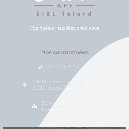
Vos poêles installées chez vous
Nos coordonnées
06 27 29 49 95
1126 Rue Ferdinand Meunier
60610 Lacroix-Saint-Ouen
Zone d'intervention
L'Oise et la Somme