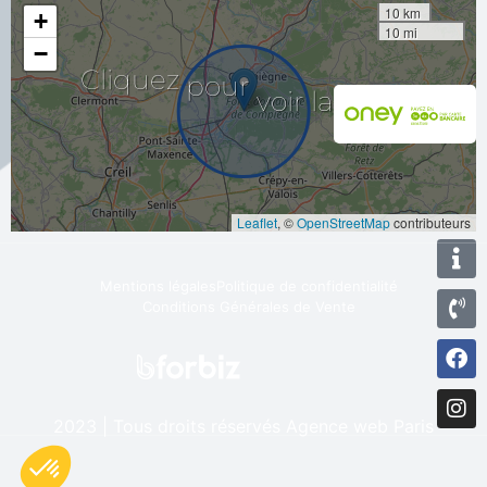
10 km
+
10 mi
−
la
carte
voir
Cliquez
pour
Leaflet
, ©
OpenStreetMap
contributeurs
Mentions légales
Politique de confidentialité
Conditions Générales de Vente
2023 | Tous droits réservés
Agence web Paris