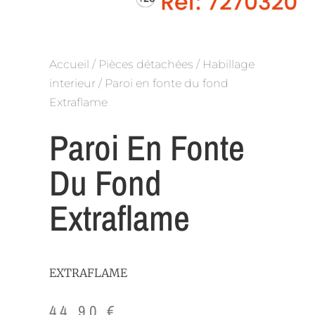
Accueil
/
Pièces détachées
/
Habillage
interieur
/ Paroi en fonte du fond
Extraflame
Paroi En Fonte
Du Fond
Extraflame
EXTRAFLAME
44,90
€