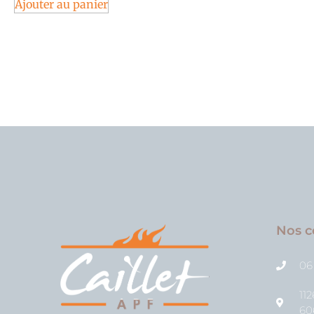
Ajouter au panier
Nos c
06
11
60