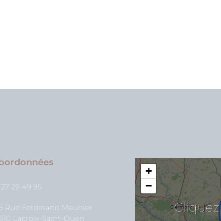
oordonnées
+
−
 27 29 49 95
Cliquez
26 Rue Ferdinand Meunier
610 Lacroix-Saint-Ouen