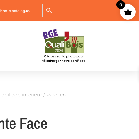
0
abillage interieur
/ Paroi en
nte Face