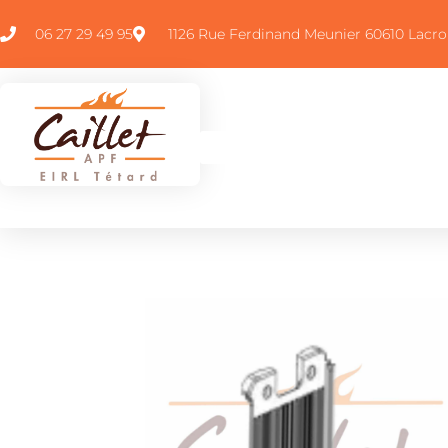
06 27 29 49 95
1126 Rue Ferdinand Meunier 60610 Lacro