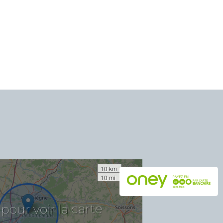
10 km
10 mi
la
carte
voir
pour