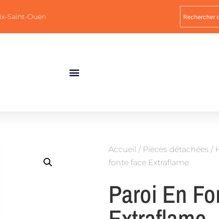
ix-Saint-Ouen
Accueil
/
Pièces détachées
/
H
fonte face Extraflame
Paroi En Fo
Extraflame