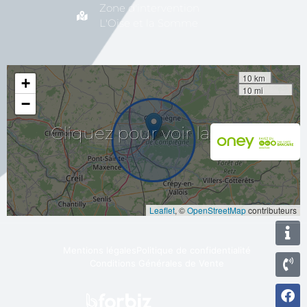
Zone d'intervention
L'Oise et la Somme
10 km
+
10 mi
−
pour
Cliquez
voir
la
carte
Leaflet
, ©
OpenStreetMap
contributeurs
Mentions légales
Politique de confidentialité
Conditions Générales de Vente