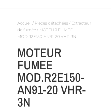
Accueil
/
Pièces détachées
/
Extracteur
de fumée
/ MOTEUR FUMEE
MOD.R2E150-AN91-20 VHR-3N
MOTEUR
FUMEE
MOD.R2E150-
AN91-20 VHR-
3N