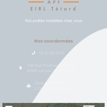
Vos poêles installées chez vous
Nos coordonnées
06 27 29 49 95
1126 Rue Ferdinand Meunier
60610 Lacroix-Saint-Ouen
Zone d'intervention
L'Oise et la Somme