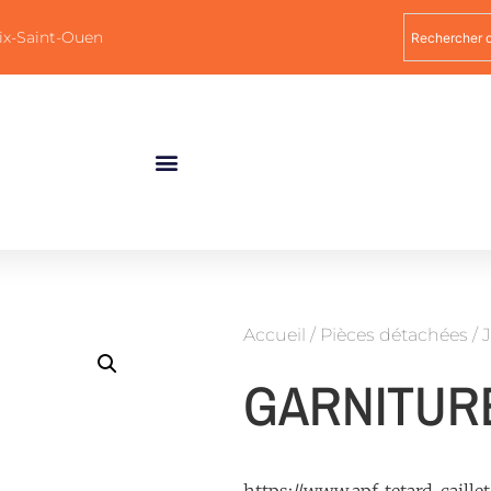
ix-Saint-Ouen
Accueil
/
Pièces détachées
/
J
GARNITUR
https://www.apf-tetard-caill