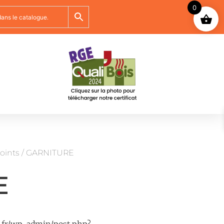
0
oints
/ GARNITURE
E
et.fr/wp-admin/post.php?