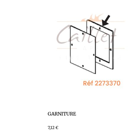
GARNITURE
7,12
€