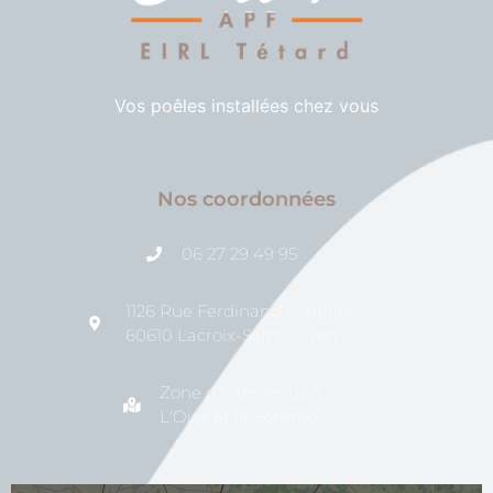
Vos poêles installées chez vous
Nos coordonnées
06 27 29 49 95
1126 Rue Ferdinand Meunier
60610 Lacroix-Saint-Ouen
Zone d'intervention
L'Oise et la Somme