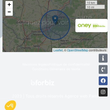
10 km
+
10 mi
−
Cliquez
pour
voir
la
carte
Leaflet
, ©
OpenStreetMap
contributeurs
Mentions légales
Politique de confidentialité
Conditions Générales de Vente
2023 | Tous droits réservés
Agence web Paris