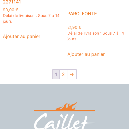
2271141
90,00
€
PAROI FONTE
Délai de livraison : Sous 7 à 14
jours
21,90
€
Délai de livraison : Sous 7 à 14
Ajouter au panier
jours
Ajouter au panier
1
2
→