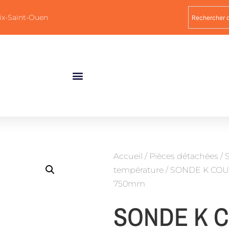
ix-Saint-Ouen
Accueil
/
Pièces détachées
/
température
/ SONDE K COU
750mm
SONDE K 