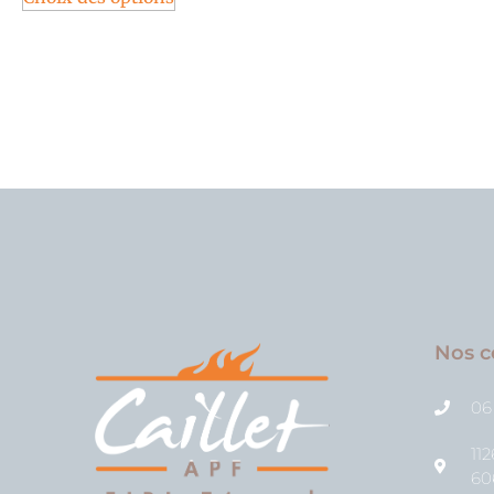
Nos c
06
11
60