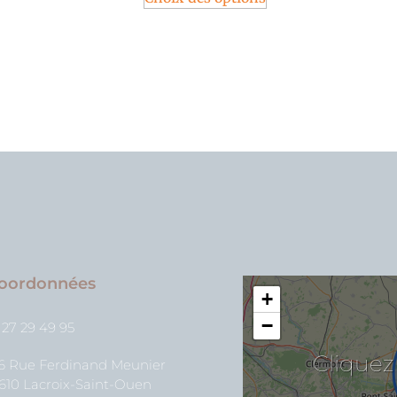
oordonnées
+
−
 27 29 49 95
Cliquez
26 Rue Ferdinand Meunier
610 Lacroix-Saint-Ouen