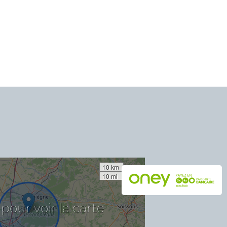
10 km
10 mi
la
voir
carte
pour