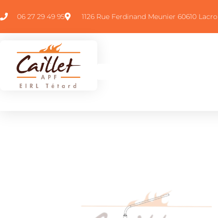
06 27 29 49 95
1126 Rue Ferdinand Meunier 60610 Lacro