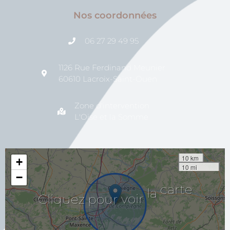
Nos coordonnées
06 27 29 49 95
1126 Rue Ferdinand Meunier
60610 Lacroix-Saint-Ouen
Zone d'intervention
L'Oise et la Somme
10 km
+
10 mi
−
Cliquez
pour
voir
la
carte