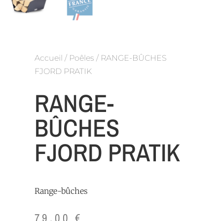
Accueil
/
Poêles
/ RANGE-BÛCHES
FJORD PRATIK
RANGE-
BÛCHES
FJORD PRATIK
Range-bûches
79,00
€