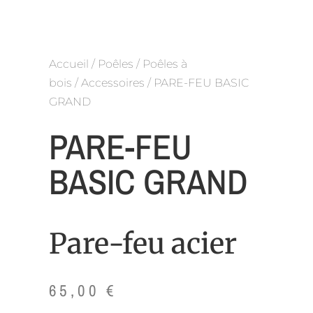
Accueil
/
Poêles
/
Poêles à
bois
/
Accessoires
/ PARE-FEU BASIC
GRAND
PARE-FEU
BASIC GRAND
Pare-feu acier
65,00
€