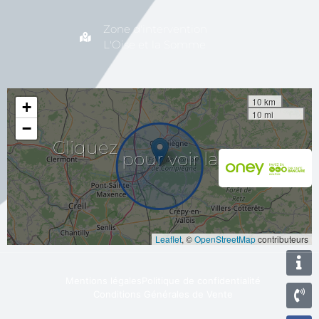
Zone d'intervention
L'Oise et la Somme
10 km
+
10 mi
−
la
carte
voir
pour
Cliquez
Leaflet
, ©
OpenStreetMap
contributeurs
Mentions légales
Politique de confidentialité
Conditions Générales de Vente