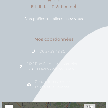
Vos poêles installées chez vous
Nos coordonnées
06 27 29 49 95
1126 Rue Ferdinand Meunier
60610 Lacroix-Saint-Ouen
Zone d'intervention
L'Oise et la Somme
10 km