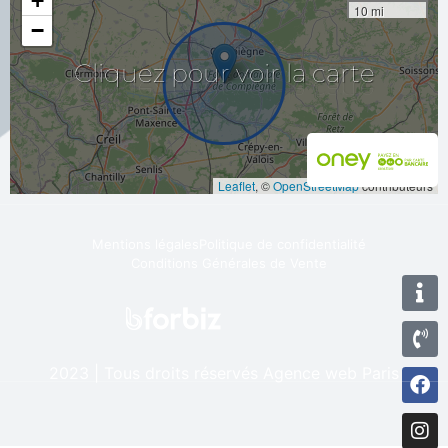
+
10 mi
−
pour
Cliquez
voir
la
carte
Leaflet
, ©
OpenStreetMap
contributeurs
Mentions légales
Politique de confidentialité
Conditions Générales de Vente
2023 | Tous droits réservés
Agence web Paris