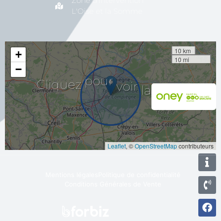
Zone d'intervention
L'Oise et la Somme
10 km
+
10 mi
−
carte
la
voir
Cliquez
pour
Leaflet
, ©
OpenStreetMap
contributeurs
Mentions légales
Politique de confidentialité
Conditions Générales de Vente