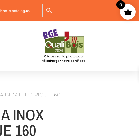
0
A INOX ELECTRIQUE 160
A INOX
E 160