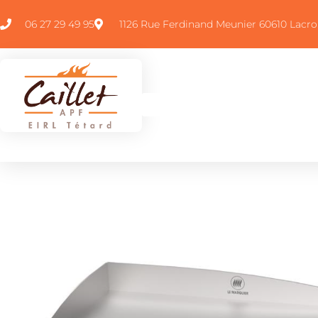
06 27 29 49 95
1126 Rue Ferdinand Meunier 60610 Lacro