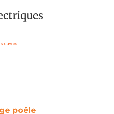
ectriques
urs ouvrés
ge poêle