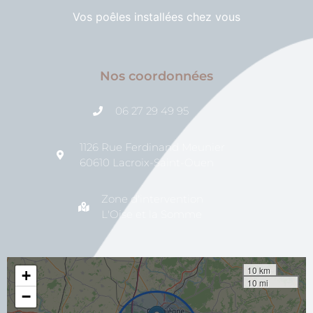
Vos poêles installées chez vous
Nos coordonnées
06 27 29 49 95
1126 Rue Ferdinand Meunier
60610 Lacroix-Saint-Ouen
Zone d'intervention
L'Oise et la Somme
10 km
+
10 mi
−
voir