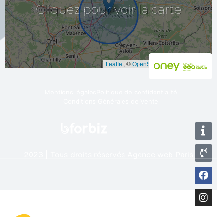
la
pour
Cliquez
carte
Leaflet
, ©
OpenStreetMap
contributeurs
Mentions légales
Politique de confidentialité
Conditions Générales de Vente
2023 | Tous droits réservés
Agence web Paris