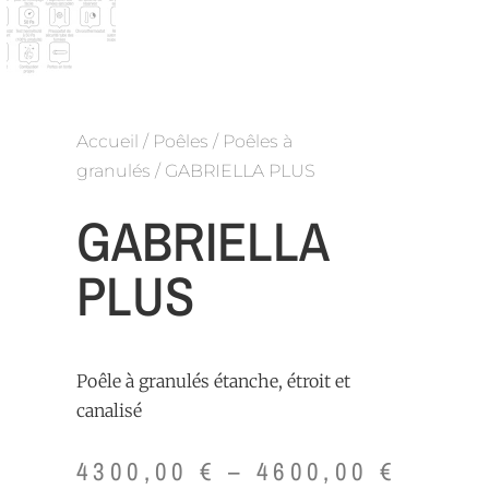
Accueil
/
Poêles
/
Poêles à
granulés
/ GABRIELLA PLUS
GABRIELLA
PLUS
Poêle à granulés étanche, étroit et
canalisé
4300,00
€
–
4600,00
€