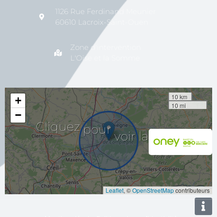
1126 Rue Ferdinand Meunier
60610 Lacroix-Saint-Ouen
Zone d'intervention
L'Oise et la Somme
10 km
+
10 mi
−
la
carte
voir
Cliquez
pour
Leaflet
, ©
OpenStreetMap
contributeurs