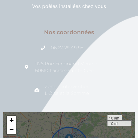
Vos poêles installées chez vous
Nos coordonnées
06 27 29 49 95
1126 Rue Ferdinand Meunier
60610 Lacroix-Saint-Ouen
Zone d'intervention
L'Oise et la Somme
10 km
+
10 mi
−
Cliquez