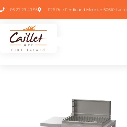
06 27 29 49 95
1126 Rue Ferdinand Meunier 60610 Lacro