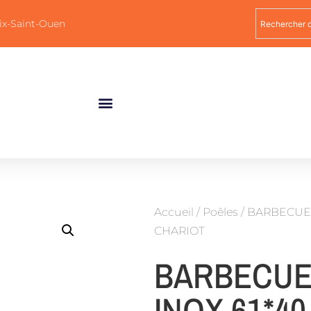
ix-Saint-Ouen
Accueil
/
Poêles
/ BARBECUE
CHARIOT
BARBECUE
INOX 61*4