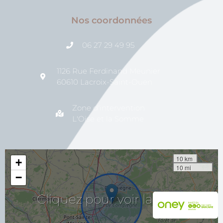
Nos coordonnées
06 27 29 49 95
1126 Rue Ferdinand Meunier
60610 Lacroix-Saint-Ouen
Zone d'intervention
L'Oise et la Somme
10 km
+
10 mi
−
voir
la
pour
Cliquez
carte