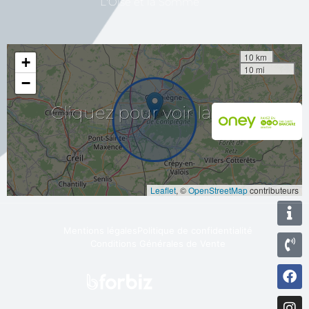
L'Oise et la Somme
10 km
+
10 mi
−
Cliquez
pour
voir
la
carte
Leaflet
, ©
OpenStreetMap
contributeurs
Mentions légales
Politique de confidentialité
Conditions Générales de Vente