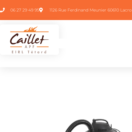
06 27 29 49 95
1126 Rue Ferdinand Meunier 60610 Lacro