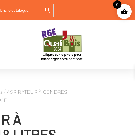
0
is
/ ASPIRATEUR À CENDRES
AGE
R À
8 LITRES