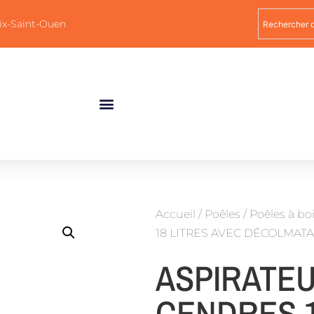
ix-Saint-Ouen
Accueil
/
Poêles
/
Poêles à bo
18 LITRES AVEC DÉCOLMAT
ASPIRATEU
CENDRES 1