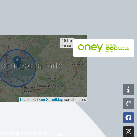
10 km
10 mi
la
carte
voir
pour
Leaflet
, ©
OpenStreetMap
contributeurs
ions Générales de Vente