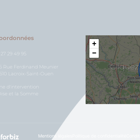
oordonnées
+
−
 27 29 49 95
Cliquez
26 Rue Ferdinand Meunier
610 Lacroix-Saint-Ouen
ne d'intervention
Oise et la Somme
Mentions légales
Politique de confidentialité
Condit