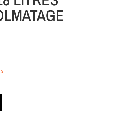
OLMATAGE
rs