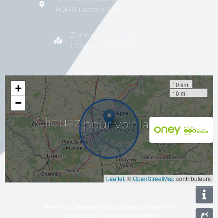
60610 Lacroix-Saint-Ouen
Zone d'intervention
L'Oise et la Somme
10 km
+
10 mi
−
la
carte
voir
pour
Cliquez
Leaflet
, ©
OpenStreetMap
contributeurs
Mentions légales
Politique de confidentialité
Conditions Générales de Vente