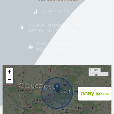
06 27 29 49 95
1126 Rue Ferdinand Meunier
60610 Lacroix-Saint-Ouen
Zone d'intervention
L'Oise et la Somme
10 km
+
10 mi
−
carte
la
Cliquez
pour
voir