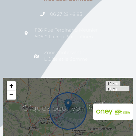
06 27 29 49 95
1126 Rue Ferdinand Meunier
60610 Lacroix-Saint-Ouen
Zone d'intervention
L'Oise et la Somme
10 km
+
10 mi
−
Cliquez
pour
voir
la
carte