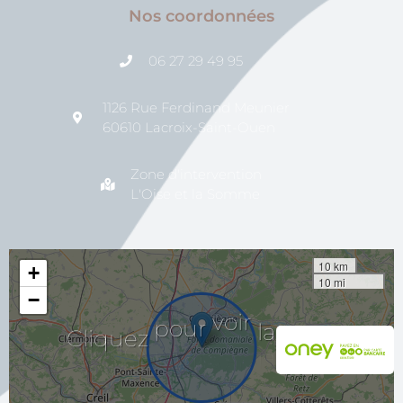
Nos coordonnées
06 27 29 49 95
1126 Rue Ferdinand Meunier
60610 Lacroix-Saint-Ouen
Zone d'intervention
L'Oise et la Somme
10 km
+
10 mi
−
carte
la
voir
Cliquez
pour