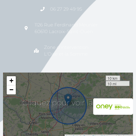
06 27 29 49 95
1126 Rue Ferdinand Meunier
60610 Lacroix-Saint-Ouen
Zone d'intervention
L'Oise et la Somme
10 km
+
10 mi
−
Cliquez
pour
voir
la
carte