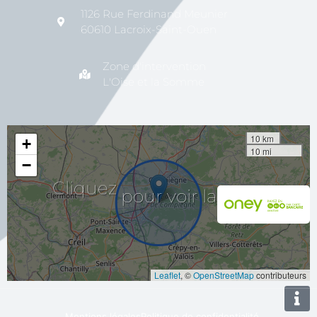
1126 Rue Ferdinand Meunier
60610 Lacroix-Saint-Ouen
Zone d'intervention
L'Oise et la Somme
10 km
+
10 mi
−
pour
voir
Cliquez
la
carte
Leaflet
, ©
OpenStreetMap
contributeurs
Mentions légales
Politique de confidentialité